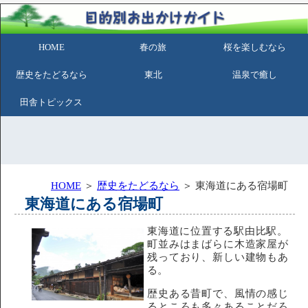
HOME
春の旅
桜を楽しむなら
歴史をたどるなら
東北
温泉で癒し
田舎トピックス
HOME
＞
歴史をたどるなら
＞ 東海道にある宿場町
東海道にある宿場町
東海道に位置する駅由比駅。
町並みはまばらに木造家屋が
残っており、新しい建物もあ
る。
歴史ある昔町で、風情の感じ
るところも多々あることだろ